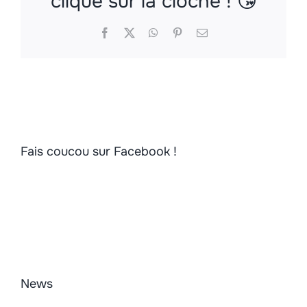
clique sur la cloche ! 😘
Facebook
X
WhatsApp
Pinterest
Email
Fais coucou sur Facebook !
News