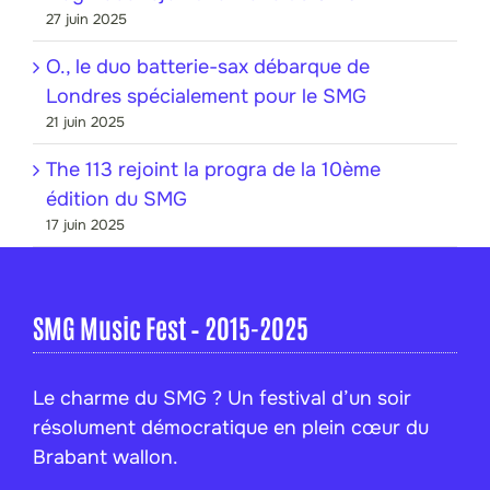
27 juin 2025
O., le duo batterie-sax débarque de
Londres spécialement pour le SMG
21 juin 2025
The 113 rejoint la progra de la 10ème
édition du SMG
17 juin 2025
SMG Music Fest – 2015-2025
Le charme du SMG ? Un festival d’un soir
résolument démocratique en plein cœur du
Brabant wallon.