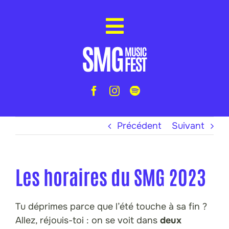
Passer
au
contenu
Précédent
Suivant
Les horaires du SMG 2023
Tu déprimes parce que l’été touche à sa fin ?
Allez, réjouis-toi : on se voit dans
deux