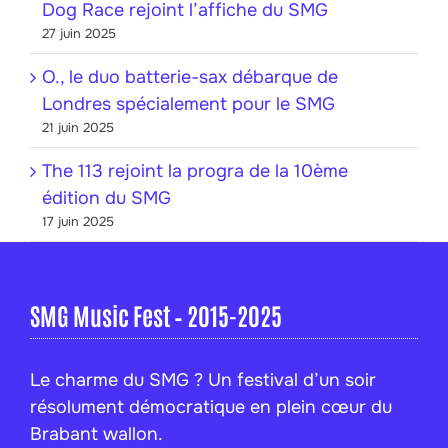
Dog Race rejoint l’affiche du SMG
27 juin 2025
O., le duo batterie-sax débarque de
Londres spécialement pour le SMG
21 juin 2025
The 113 rejoint la progra de la 10ème
édition du SMG
17 juin 2025
SMG Music Fest – 2015-2025
Le charme du SMG ? Un festival d’un soir
résolument démocratique en plein cœur du
Brabant wallon.